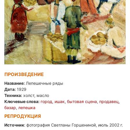
ПРОИЗВЕДЕНИЕ
Название:
Лепешечные ряды
Дата:
1929
Техника:
холст, масло
Ключевые слова:
город
,
ишак
,
бытовая сцена
,
продавец
,
базар
,
лепешка
РЕПРОДУКЦИЯ
Источник
: фотография Светланы Горшениной, июль 2002 г.