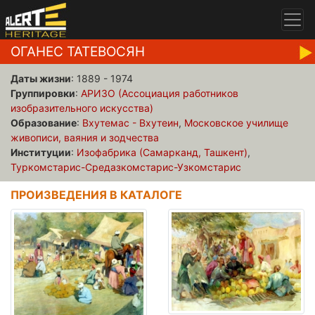
ОГАНЕС ТАТЕВОСЯН
Даты жизни
: 1889 - 1974
Группировки
:
АРИЗО (Ассоциация работников
изобразительного искусства)
Образование
:
Вхутемас - Вхутеин
,
Московское училище
живописи, ваяния и зодчества
Институции
:
Изофабрика (Самарканд, Ташкент)
,
Туркомстарис-Средазкомстарис-Узкомстарис
ПРОИЗВЕДЕНИЯ В КАТАЛОГЕ